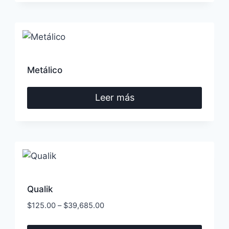
elegir
en
la
página
de
Metálico
producto
Leer más
Qualik
$
125.00
–
$
39,685.00