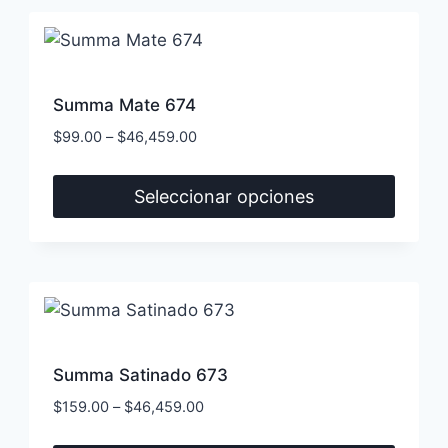
tiene
página
múltiples
de
variantes.
producto
Las
Summa Mate 674
opciones
$
99.00
–
$
46,459.00
se
pueden
Seleccionar opciones
elegir
Este
en
producto
la
tiene
página
múltiples
de
variantes.
producto
Las
Summa Satinado 673
opciones
$
159.00
–
$
46,459.00
se
pueden