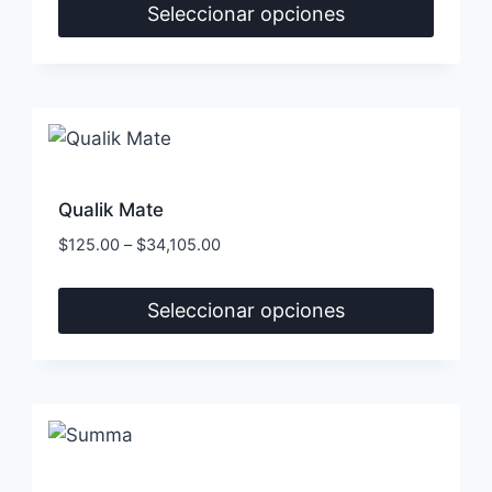
Seleccionar opciones
Este
producto
tiene
múltiples
variantes.
Las
Qualik Mate
opciones
$
125.00
–
$
34,105.00
se
pueden
Seleccionar opciones
elegir
Este
en
producto
la
tiene
página
múltiples
de
variantes.
producto