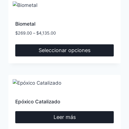
múltiples
de
variantes.
producto
Las
Biometal
opciones
$
269.00
–
$
4,135.00
se
pueden
Seleccionar opciones
elegir
Este
en
producto
la
tiene
página
múltiples
de
variantes.
producto
Las
Epóxico Catalizado
opciones
se
Leer más
pueden