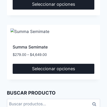
Seleccionar opciones
elegir
Este
en
producto
la
tiene
página
múltiples
de
variantes.
producto
Las
Summa Semimate
opciones
$
279.00
–
$
4,649.00
se
pueden
Seleccionar opciones
elegir
Este
en
producto
la
tiene
página
BUSCAR PRODUCTO
múltiples
de
Buscar
variantes.
producto
Buscar