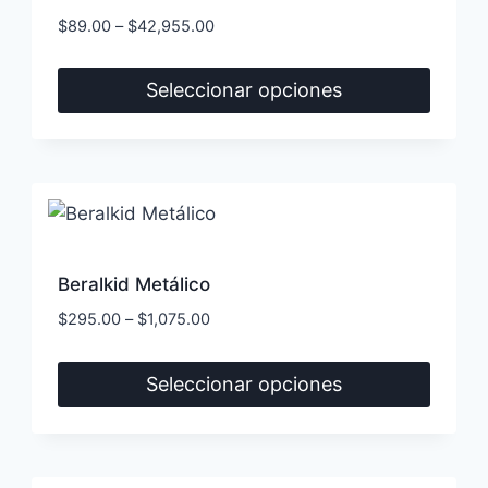
$
89.00
–
$
42,955.00
Seleccionar opciones
Este
producto
tiene
múltiples
variantes.
Las
Beralkid Metálico
opciones
$
295.00
–
$
1,075.00
se
pueden
Seleccionar opciones
elegir
Este
en
producto
la
tiene
página