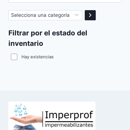
por:
Las
opciones
Selecciona
se
una
pueden
categoría
Filtrar por el estado del
elegir
en
inventario
la
Hay existencias
página
de
producto