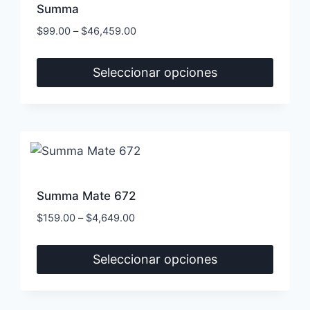
Las
Summa
opciones
$
99.00
–
$
46,459.00
se
pueden
Seleccionar opciones
elegir
Este
en
producto
la
tiene
página
múltiples
de
variantes.
producto
Las
Summa Mate 672
opciones
$
159.00
–
$
4,649.00
se
pueden
Seleccionar opciones
elegir
Este
en
producto
la