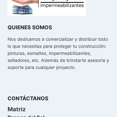
opciones
se
pueden
QUIENES SOMOS
elegir
en
Nos dedicamos a comercializar y distribuir todo
la
lo que necesitas para proteger tu construcción:
página
pinturas, esmaltes, impermeabilizantes,
de
selladores, etc. Además de brindarte asesoría y
producto
soporte para cualquier proyecto.
CONTÁCTANOS
Matriz