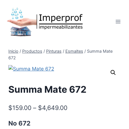
Saltar
al
contenido
Inicio
/
Productos
/
Pinturas
/
Esmaltes
/
Summa Mate
672
Summa Mate 672
$
159.00
–
$
4,649.00
No 672