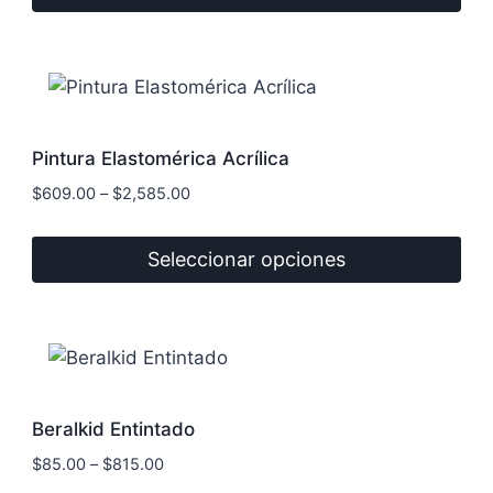
Este
producto
tiene
múltiples
variantes.
Pintura Elastomérica Acrílica
Las
$
609.00
–
$
2,585.00
opciones
se
Seleccionar opciones
pueden
elegir
Este
en
producto
la
tiene
página
múltiples
de
variantes.
Beralkid Entintado
producto
Las
$
85.00
–
$
815.00
opciones